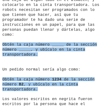
colocarlo en la cinta transportadora. Los
robots necesitan ser programados con lo
que tienen que hacer, así que tu
programador te ha dado una serie de
instrucciones en un papel, para que las
personas puedan llenar y dártelas, algo
como:
Obtén la caja número _____ de la sección
número _____, y ubícalo en la cinta
transportadora.
Un pedido normal sería algo como:
Obtén la caja número
1234
de la sección
número
B2
, y ubícalo en la cinta
transportadora.
Los valores escritos en negrita fueron
escritos por la persona que hace el