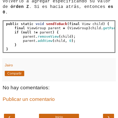
volverlo a agregar especificando su valor
de
órden Z
. Si es hacia atrás, entonces
es
0.
public
static
void
sendToBack
(final
 View child
)
{
final
 ViewGroup parent 
=
(
ViewGroup
)
child
.
getPare
if
(null
!=
 parent
)
{
        parent
.
removeView
(
child
);
        parent
.
addView
(
child
,
0
);
}
}
Jairo
Compartir
No hay comentarios:
Publicar un comentario
‹
›
Inicio