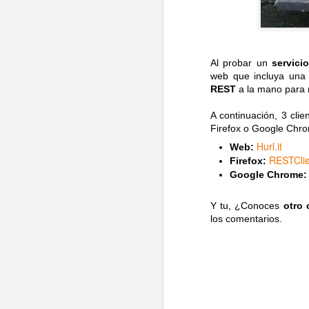
Al probar
un
servici
web que incluya una
REST
a la mano para r
A continuación, 3 cli
Firefox o Google Chr
Hurl.it
Web:
RESTClie
Firefox:
Google Chrome:
Y tu, ¿Conoces
otro 
los comentarios.