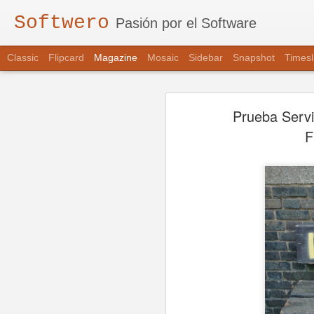
Softwero
Pasión por el Software
Classic
Flipcard
Magazine
Mosaic
Sidebar
Snapshot
Timesl
Prueba Servi
F