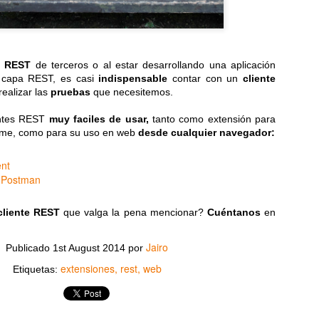
Se pueden examinar el:
Peor escenario (es el m
Escenario promedio
o REST
de terceros o al estar desarrollando una aplicación
Reglas de notación Big O:
 capa REST, es casi
indispensable
contar con un
cliente
Ignora constantes Algunos 
ealizar las
pruebas
que necesitemos.
terminos menos dominante
entes REST
muy faciles de usar,
tanto como extensión para
Los algorítmos de tiempo 
ome, como para su uso en web
desde cualquier navegador:
por el parámetro de entrada
El valor de un algoritmo 
nt
hacen parte del algoritmo.
Postman
cliente REST
que valga la pena mencionar?
Cuéntanos
en
Jairo
Publicado
1st August 2014
por
extensiones
rest
web
Etiquetas: