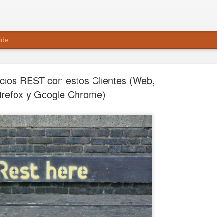
ide
cios REST con estos Clientes (Web,
irefox y Google Chrome)
Notación Big 
Importantes
Notación Big O
Análisis simplificado de la 
Denota la complejidad en
entrada (normalmente rep
maquina que ejecuta e
computacionales básicos S