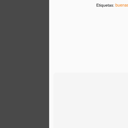
S
buenas
Etiquetas:
¿
E
Li
u
d
p
s
s
C
A 
d
p
o
u