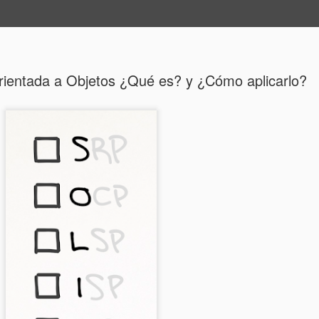
ide
ientada a Objetos ¿Qué es? y ¿Cómo aplicarlo?
Notación Big 
Importantes
Notación Big O
Análisis simplificado de la 
Denota la complejidad en
entrada (normalmente rep
maquina que ejecuta e
computacionales básicos S