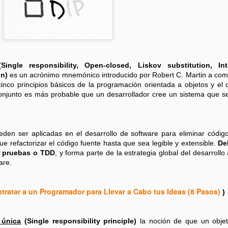
Se pueden examinar el:
Peor escenario (es el m
Escenario promedio
Reglas de notación Big O:
Ignora constantes Algunos 
Single responsibility, Open-closed, Liskov substitution, Int
terminos menos dominante
n)
es un acrónimo mnemónico introducido por Robert C. Martin​ a co
inco principios básicos de la programación orientada a objetos y el 
Los algorítmos de tiempo 
onjunto es más probable que un desarrollador cree un sistema que se
por el parámetro de entrada
El valor de un algoritmo 
hacen parte del algoritmo.
en ser aplicadas en el desarrollo de software para eliminar códig
 refactorizar el código fuente hasta que sea legible y extensible.
De
or pruebas o TDD
, y forma parte de la estrategia global del desarrollo 
are.
ratar a un Programador para Llevar a Cabo tus Ideas (8 Pasos)
)
 única
(Single responsibility principle)
la noción de que un objet