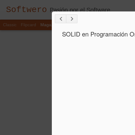
Softwero
Pasión por el Software
Classic
Flipcard
Magazine
Mosaic
Sidebar
Snapshot
Timesl
SOLID en Programación Or