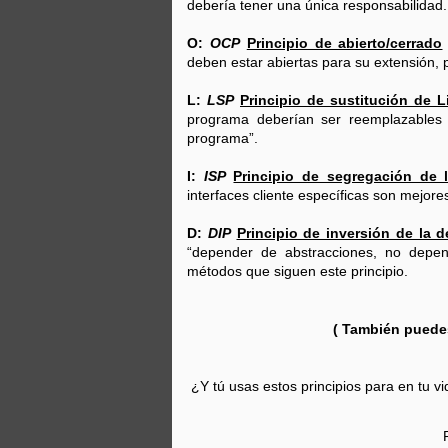
debería tener una única responsabilidad.
O:
OCP
Principio de abierto/cerrado
¿Porqué los Precios del
deben estar abiertas para su extensión, 
Bitcoin son Diferentes en
L:
LSP
Principio de sustitución de L
Cada País? Explicación Y
programa deberían ser reemplazables p
Análisis Económico
programa”.
En los diferentes países del
mundo el precio del Bitcoin es
I:
ISP
Principio de segregación de l
diferente, y mucha gente se
interfaces cliente específicas son mejore
pregunta: ¿Por qué? ¿Eso
significa que se puede hacer
E
dinero del intercambio? La
D:
DIP
Principio de inversión de la 
respuesta corta es que SI. Sin
“depender de abstracciones, no depen
P
embargo, requeriría bastante
métodos que siguen este principio.
de
trabajo a la hora de reportar tus
transacciones a los
D
departamentos de impuestos de
es
cada país. Esto es posible porque
( También puede
y
diferentes países compran y
N
venden Bitcoins a diferentes
co
precios, pero ¿Por qué ocurre
esto?
¿Y tú usas estos principios para en tu vi
T